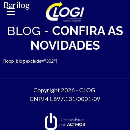
Barilog
BLOG -
CONFIRA AS
SOBRE
NOVIDADES
NOSSOS SERVIÇOS
PLANO DE TRABALHO
[loop_blog exclude="302"]
CLIENTES
PARCEIROS
Copyright 2026 - CLOGI
CNPJ 41.897.131/0001-09
CONTATO