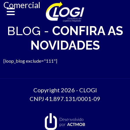
Comercial
BLOG -
CONFIRA AS
SOBRE
NOVIDADES
NOSSOS SERVIÇOS
PLANO DE TRABALHO
[loop_blog exclude="111"]
CLIENTES
PARCEIROS
Copyright 2026 - CLOGI
CNPJ 41.897.131/0001-09
CONTATO